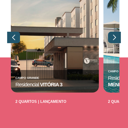
CAMPO GRAN
Residenc
CAMPO GRANDE
Residencial
VITÓRIA 3
MENDA
2 QUARTOS | LANÇAMENTO
2 QUARTO